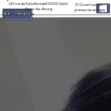
Panneau de gestion des cookies
261 rue de Schutterwald 01000 Saint-
Ouvert sur rdv -
Denis-lès-Bourg
prenez rdv en ligne
07 50 03 65 54