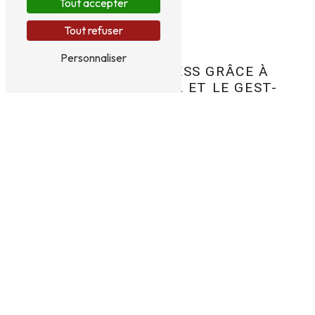
Tout accepter
Tout refuser
Personnaliser
SOULAGER LE STRESS GRÂCE À
L’HYPNOSE, LA PNL ET LE GEST-
EMDR
Un espace dédié aux
professionnels de la santé
pour retrouver l’équilibre
Je propose un espace
d’accompagnement
dédié aux professionnels de la santé
qui
ressentent le
poids du stress quotidien
.
Comprendre les
défis émotionnels et physiques
auxquels vous êtes confrontés est essentiel
pour moi
, car je suis moi-même
infirmier en
psychiatrie
. Mon approche vise à rétablir