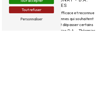
Tout accepter
THÉRAPIES
Tout refuser
L'hypnose est une méthode efficace et reconnue
pour accompagner les personnes qui souhaitent
Personnaliser
explorer leur subconscient et dépasser certains
blocages. À Attignat, l'entreprise D.A. - Thérapies
propose des séances d'hypnose personnalisées
pour vous aider à atteindre vos objectifs et à
améliorer votre bien-être.
Les bienfaits de l'hypnose
L'hypnose est une pratique thérapeutique qui
repose sur l'utilisation de la transe hypnotique pour
accéder à l'inconscient et travailler sur des
problématiques variées. Que vous souhaitiez
arrêter de fumer, maigrir, gérer le stress ou encore
améliorer votre confiance en vous, l'hypnose peut
vous accompagner dans ces démarches.