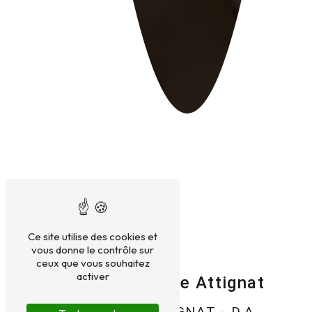
Ce site utilise des cookies et
vous donne le contrôle sur
ceux que vous souhaitez
activer
Hypnose près de Attignat
HYPNOSE À ATTIGNAT - D.A.