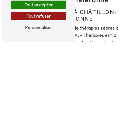
Tout accepter
THÉRAPIES ZÈBRES À CHÂTILLON-
Tout refuser
SUR-CHALARONNE
Personnaliser
Vous recherchez des séances de thérapies zèbres à
Châtillon-sur-Chalaronne? D.A. - Thérapies est là
pour vous accompagner dans votre démarche de
mieux-être et d'épanouissement personnel. Grâce
à notre approche holistique et personnalisée, nous
mettons en place des séances adaptées à vos
besoins pour vous aider à surmonter vos difficultés
et atteindre vos objectifs.
Des séances individuelles et en
groupe
Nos thérapies zèbres à Châtillon-sur-Chalaronne
incluent des séances individuelles ainsi que des
séances en groupe, selon vos préférences et vos
besoins. Que vous cherchiez un accompagnement